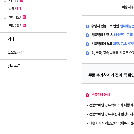
디너냅킨
배송지주
해동지
일력메모지
벽걸이달력
수령자 변경으로 인한
일직배송은
착불택배 선택 시
배송료는 고객 
기타
선불택배인 경우
제주/도서/산간
품목외주문
퀵, 화물, 고속
처리를 선불로 요
전체주문
주문 추가하시기 전에 꼭 확
선불택배 안내
- 선불택배인 경우
택배비가 자동 계
- 선불택배인 경우 수령자 변경에서
- 배송지가
도서산간지역(제주도,울릉