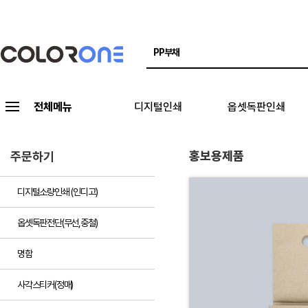
전체메뉴
디지털인쇄
옵셋독판인쇄
홍보용제품
주문하기
디지털소량인쇄 (인디고)
옵셋독판전단(무선,중철)
명함
사각스티커(정매)