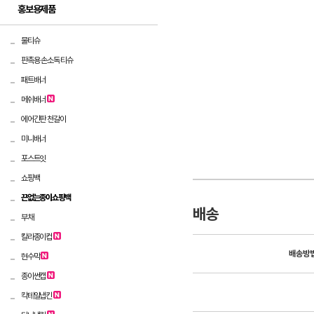
홍보용제품
물티슈
판촉용 손소독 티슈
패트배너
메쉬배너
에어간판 천갈이
미니배너
포스트잇
쇼핑백
끈없는종이쇼핑백
배송
부채
칼라종이컵
배송방
현수막
종이썬캡
칵테일냅킨