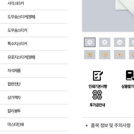
사각스티커
도무송스티커(정매)
도무송스티커
특수지스티커
유포지스티커(정매)
자석제품
합판전단
상가책자
칼라봉투
마스타인쇄
+ 품목 정보 및 주의사항