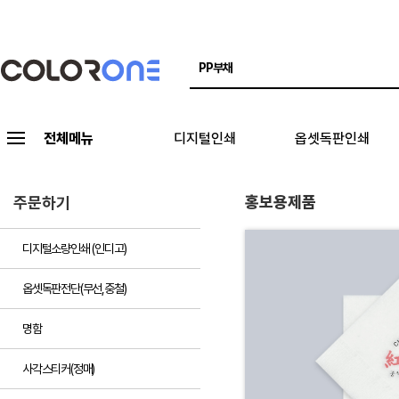
전체메뉴
디지털인쇄
옵셋독판인쇄
홍보용제품
주문하기
디지털소량인쇄 (인디고)
옵셋독판전단(무선,중철)
명함
사각스티커(정매)