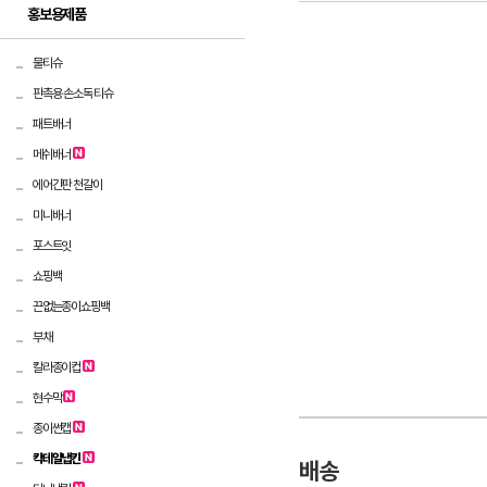
홍보용제품
물티슈
판촉용 손소독 티슈
패트배너
메쉬배너
에어간판 천갈이
미니배너
포스트잇
쇼핑백
끈없는종이쇼핑백
부채
칼라종이컵
현수막
종이썬캡
칵테일냅킨
배송