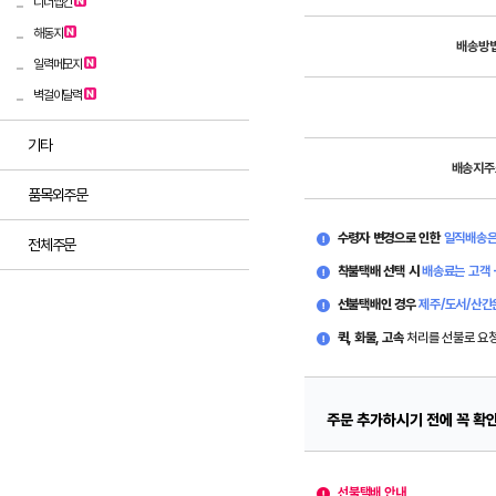
디너냅킨
해동지
배송방
일력메모지
벽걸이달력
기타
배송지주
품목외주문
수령자 변경으로 인한
일직배송은
전체주문
착불택배 선택 시
배송료는 고객 
선불택배인 경우
제주/도서/산간
퀵, 화물, 고속
처리를 선불로 요
주문 추가하시기 전에 꼭 확
선불택배 안내