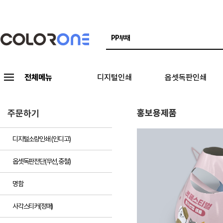
전체메뉴
디지털인쇄
옵셋독판인쇄
홍보용제품
주문하기
디지털소량인쇄 (인디고)
옵셋독판전단(무선,중철)
명함
사각스티커(정매)