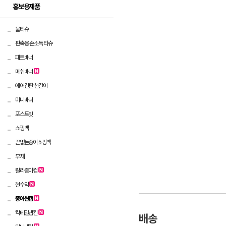
홍보용제품
물티슈
판촉용 손소독 티슈
패트배너
메쉬배너
에어간판 천갈이
미니배너
포스트잇
쇼핑백
끈없는종이쇼핑백
부채
칼라종이컵
현수막
종이썬캡
칵테일냅킨
배송