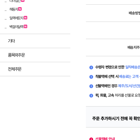
디너냅킨
해동지
배송방
일력메모지
벽걸이달력
기타
배송지주
품목외주문
수령자 변경으로 인한
일직배송은
전체주문
착불택배 선택 시
배송료는 고객 
선불택배인 경우
제주/도서/산간
퀵, 화물, 고속
처리를 선불로 요
주문 추가하시기 전에 꼭 확
선불택배 안내