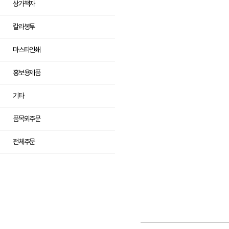
상가책자
칼라봉투
마스타인쇄
홍보용제품
기타
품목외주문
전체주문