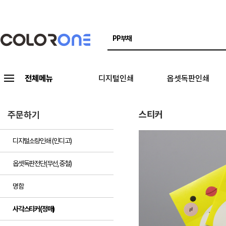
전체메뉴
디지털인쇄
옵셋독판인쇄
스티커
주문하기
디지털소량인쇄 (인디고)
옵셋독판전단(무선,중철)
명함
사각스티커(정매)